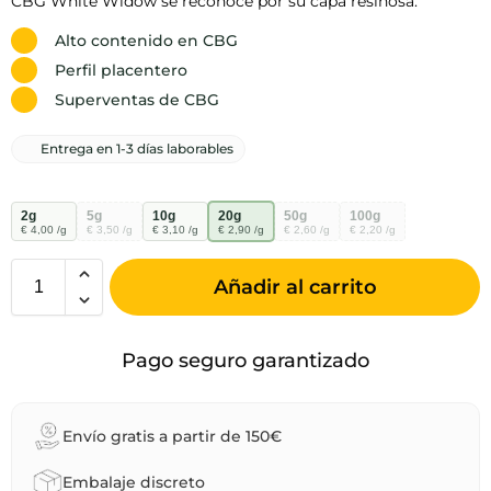
CBG White Widow se reconoce por su capa resinosa.
Alto contenido en CBG
Perfil placentero
Superventas de CBG
Entrega en 1-3 días laborables
2g
5g
10g
20g
50g
100g
€ 4,00 /g
€ 3,50 /g
€ 3,10 /g
€ 2,90 /g
€ 2,60 /g
€ 2,20 /g
Añadir al carrito
Pago seguro garantizado
Envío gratis a partir de 150€
Embalaje discreto