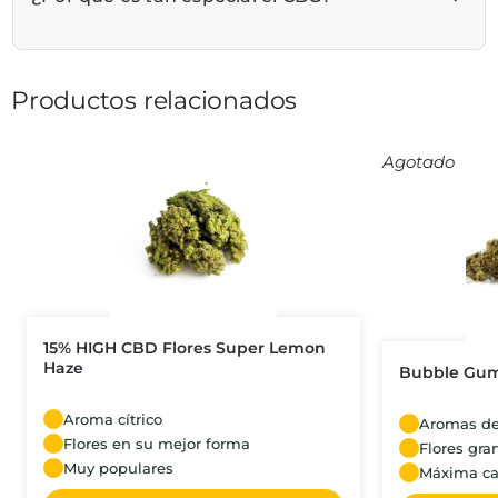
Productos relacionados
Agotado
15% HIGH CBD Flores Super Lemon
Haze
Bubble Gum
Aroma cítrico
Aromas d
Flores en su mejor forma
Flores gra
Muy populares
Máxima ca