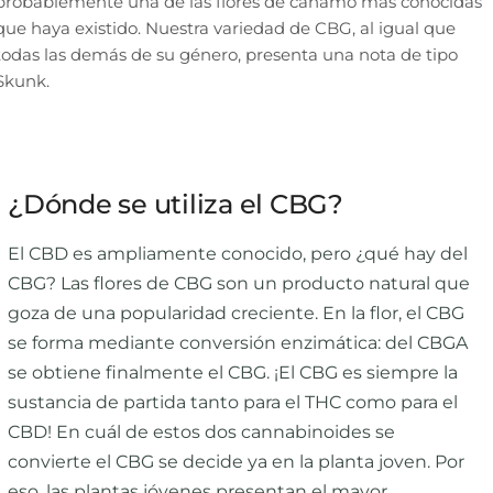
probablemente una de las flores de cáñamo más conocidas
que haya existido. Nuestra variedad de CBG, al igual que
todas las demás de su género, presenta una nota de tipo
Skunk.
¿Dónde se utiliza el CBG?
El CBD es ampliamente conocido, pero ¿qué hay del
CBG? Las flores de CBG son un producto natural que
goza de una popularidad creciente. En la flor, el CBG
se forma mediante conversión enzimática: del CBGA
se obtiene finalmente el CBG. ¡El CBG es siempre la
sustancia de partida tanto para el THC como para el
CBD! En cuál de estos dos cannabinoides se
convierte el CBG se decide ya en la planta joven. Por
eso, las plantas jóvenes presentan el mayor