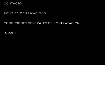
CONTACTO
POLÍTICA DE PRIVACIDAD
CONDICIONES GENERALES DE CONTRATACIÓN
IMPRINT
NOTA
desde 18,60 €
CBG Aceite 10%
Seleccione opciones
Los productos de CBD no son medicamentos y no pueden
diagnosticar, tratar ni curar enfermedades.
Puedes encontrar el uso correcto en CÓMO USAR EL CBD.