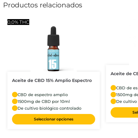
Productos relacionados
0,0% THC
Aceite de C
Aceite de CBD 15% Amplio Espectro
CBD de es
CBD de espectro amplio
1500mg de
1500mg de CBD por 10ml
De cultivo
De cultivo biológico controlado
Se
Seleccionar opciones