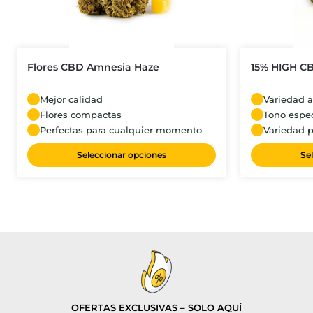
Flores CBD Amnesia Haze
15% HIGH CB
Mejor calidad
Variedad 
Flores compactas
Tono espe
Perfectas para cualquier momento
Variedad 
Seleccionar opciones
Se
OFERTAS EXCLUSIVAS – SOLO AQUÍ