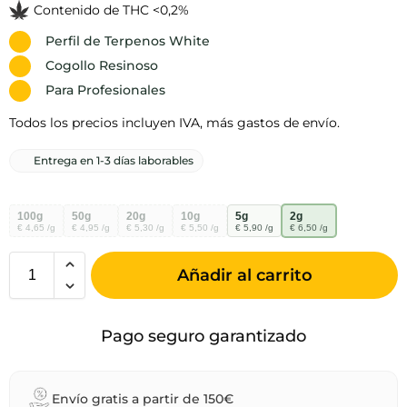
Contenido de THC <0,2%
Perfil de Terpenos White
Cogollo Resinoso
Para Profesionales
Todos los precios incluyen IVA, más gastos de envío.
Entrega en 1-3 días laborables
100g
50g
20g
10g
5g
2g
€ 4,65 /g
€ 4,95 /g
€ 5,30 /g
€ 5,50 /g
€ 5,90 /g
€ 6,50 /g
Añadir al carrito
Pago seguro garantizado
Envío gratis a partir de 150€