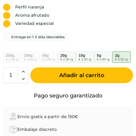
Perfil naranja
Aroma afrutado
Variedad especial
Entrega en 1-3 días laborables
250g
100g
50g
20g
10g
5g
2g
€ 1,50 /g
€ 1,65 /g
€ 1,95 /g
€ 2,30 /g
€ 2,50 /g
€ 2,90 /g
€ 3,50 /g
Añadir al carrito
Pago seguro garantizado
Envío gratis a partir de 150€
Embalaje discreto