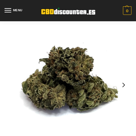
MENU
0