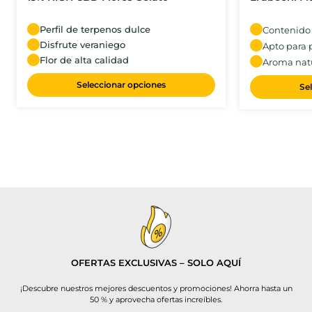
Perfil de terpenos dulce
Contenido
Disfrute veraniego
Apto para 
Flor de alta calidad
Aroma natu
Seleccionar opciones
Se
OFERTAS EXCLUSIVAS – SOLO AQUÍ
¡Descubre nuestros mejores descuentos y promociones! Ahorra hasta un
50 % y aprovecha ofertas increíbles.