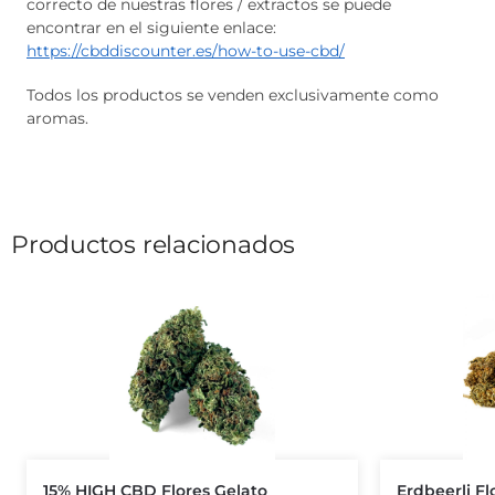
correcto de nuestras flores / extractos se puede
encontrar en el siguiente enlace:
https://cbddiscounter.es/how-to-use-cbd/
Todos los productos se venden exclusivamente como
aromas.
Productos relacionados
15% HIGH CBD Flores Gelato
Erdbeerli F