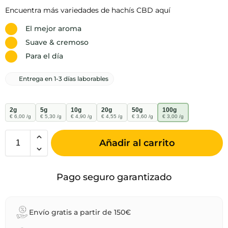
Encuentra más variedades de hachís CBD aquí
El mejor aroma
Suave & cremoso
Para el día
Entrega en 1-3 días laborables
2g
5g
10g
20g
50g
100g
€ 6,00 /g
€ 5,30 /g
€ 4,90 /g
€ 4,55 /g
€ 3,60 /g
€ 3,00 /g
Añadir al carrito
Pago seguro garantizado
Envío gratis a partir de 150€