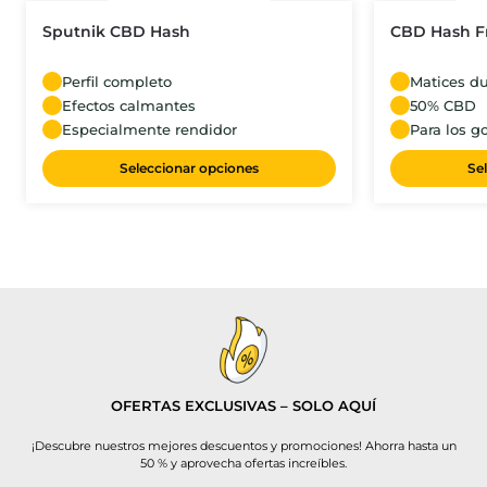
Sputnik CBD Hash
CBD Hash F
Perfil completo
Matices du
Efectos calmantes
50% CBD
Especialmente rendidor
Para los g
Seleccionar opciones
Se
OFERTAS EXCLUSIVAS – SOLO AQUÍ
¡Descubre nuestros mejores descuentos y promociones! Ahorra hasta un
50 % y aprovecha ofertas increíbles.